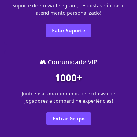
Suporte direto via Telegram, respostas rápidas e
atendimento personalizado!
Falar Suporte
👥 Comunidade VIP
1000+
Junte-se a uma comunidade exclusiva de
jogadores e compartilhe experiências!
Entrar Grupo