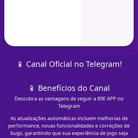
📱 Canal Oficial no Telegram!
📱 Benefícios do Canal
Descubra as vantagens de seguir a 89E APP no
Telegram
As atualizações automáticas incluem melhorias de
performance, novas funcionalidades e correções de
bugs, garantindo que sua experiência de jogo seja