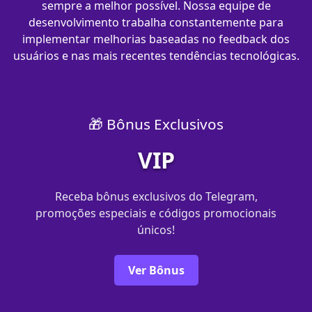
sempre a melhor possível. Nossa equipe de
desenvolvimento trabalha constantemente para
implementar melhorias baseadas no feedback dos
usuários e nas mais recentes tendências tecnológicas.
🎁 Bônus Exclusivos
VIP
Receba bônus exclusivos do Telegram,
promoções especiais e códigos promocionais
únicos!
Ver Bônus