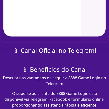
📱 Canal Oficial no Telegram!
📱 Benefícios do Canal
Descubra as vantagens de seguir a 8888 Game Login no
Telegram
O suporte ao cliente do 8888 Game Login está
disponível via Telegram, Facebook e formulário online,
proporcionando assistência rápida e eficiente.