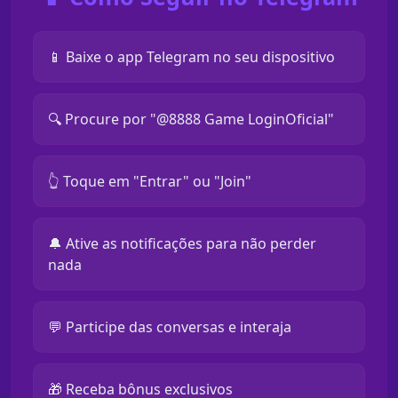
📱 Baixe o app Telegram no seu dispositivo
🔍 Procure por "@8888 Game LoginOficial"
👆 Toque em "Entrar" ou "Join"
🔔 Ative as notificações para não perder
nada
💬 Participe das conversas e interaja
🎁 Receba bônus exclusivos