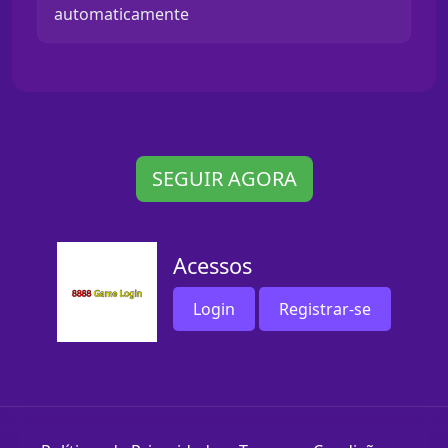
automaticamente
SEGUIR AGORA
Acessos
Login
Registrar-se