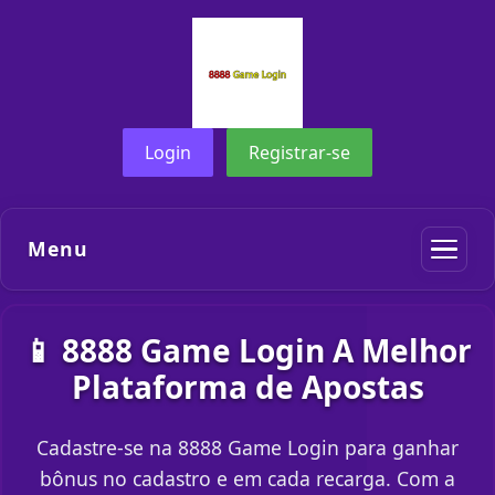
Login
Registrar-se
Menu
📱 8888 Game Login A Melhor
Plataforma de Apostas
Cadastre-se na 8888 Game Login para ganhar
bônus no cadastro e em cada recarga. Com a