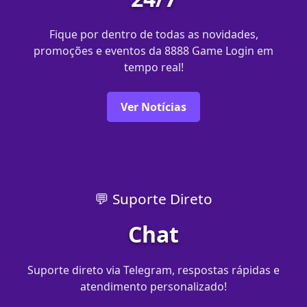
Fique por dentro de todas as novidades,
promoções e eventos da 8888 Game Login em
tempo real!
Ver Notícias
💬 Suporte Direto
Chat
Suporte direto via Telegram, respostas rápidas e
atendimento personalizado!