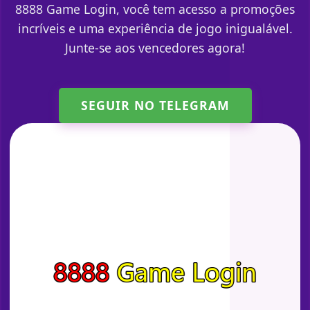
8888 Game Login, você tem acesso a promoções
incríveis e uma experiência de jogo inigualável.
Junte-se aos vencedores agora!
SEGUIR NO TELEGRAM