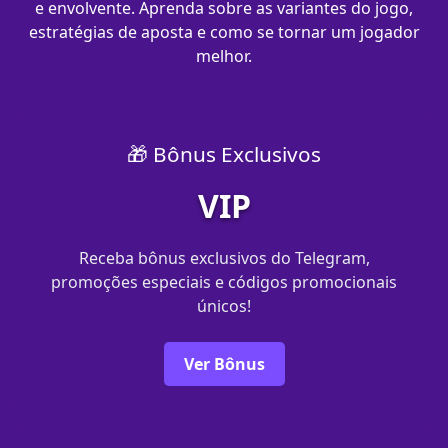
e envolvente. Aprenda sobre as variantes do jogo,
estratégias de aposta e como se tornar um jogador
melhor.
🎁 Bônus Exclusivos
VIP
Receba bônus exclusivos do Telegram,
promoções especiais e códigos promocionais
únicos!
Ver Bônus