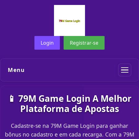
Login
Registrar-se
Menu
📱 79M Game Login A Melhor
Plataforma de Apostas
Cadastre-se na 79M Game Login para ganhar
bônus no cadastro e em cada recarga. Com a 79M