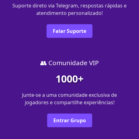
Suporte direto via Telegram, respostas rápidas e
atendimento personalizado!
Falar Suporte
👥 Comunidade VIP
1000+
Junte-se a uma comunidade exclusiva de
jogadores e compartilhe experiências!
Entrar Grupo