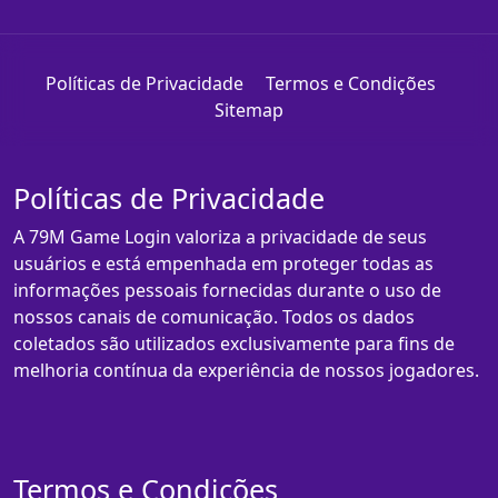
Políticas de Privacidade
Termos e Condições
Sitemap
Políticas de Privacidade
A 79M Game Login valoriza a privacidade de seus
usuários e está empenhada em proteger todas as
informações pessoais fornecidas durante o uso de
nossos canais de comunicação. Todos os dados
coletados são utilizados exclusivamente para fins de
melhoria contínua da experiência de nossos jogadores.
Termos e Condições