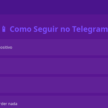
📱 Como Seguir no Telegram
ositivo
erder nada