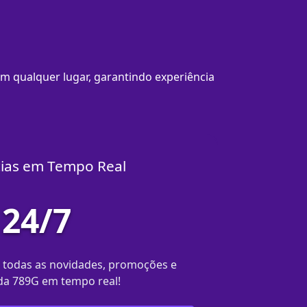
m qualquer lugar, garantindo experiência
cias em Tempo Real
24/7
e todas as novidades, promoções e
da 789G em tempo real!