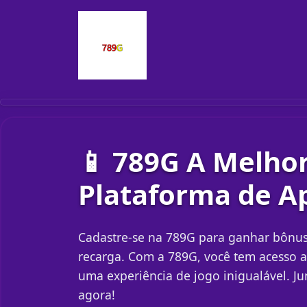
📱 789G A Melho
Plataforma de A
Cadastre-se na 789G para ganhar bônus
recarga. Com a 789G, você tem acesso a
uma experiência de jogo inigualável. J
agora!