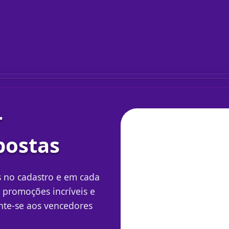
r
postas
 no cadastro e em cada
 promoções incríveis e
unte-se aos vencedores