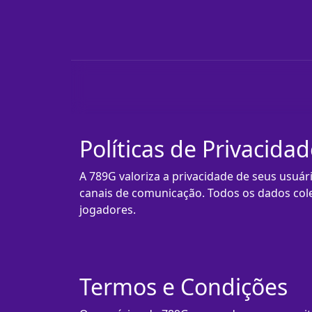
Políticas de Privacida
A 789G valoriza a privacidade de seus usuá
canais de comunicação. Todos os dados cole
jogadores.
Termos e Condições