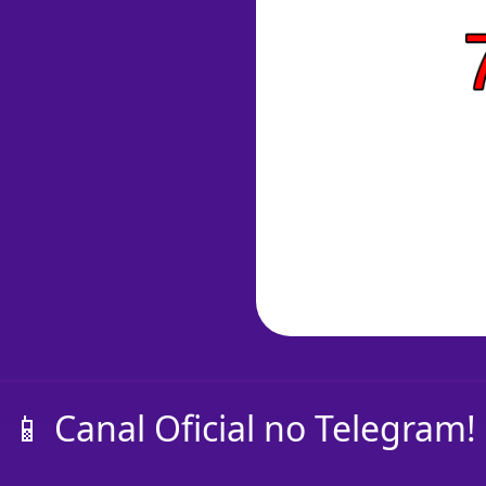
📱 Canal Oficial no Telegram!