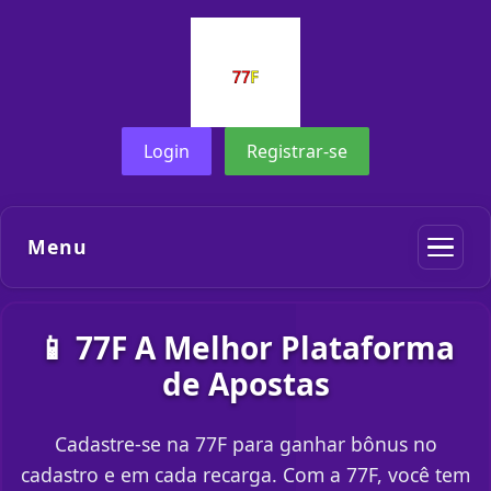
Login
Registrar-se
Menu
📱 77F A Melhor Plataforma
de Apostas
Cadastre-se na 77F para ganhar bônus no
cadastro e em cada recarga. Com a 77F, você tem