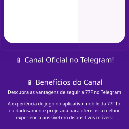
📱 Canal Oficial no Telegram!
📱 Benefícios do Canal
Descubra as vantagens de seguir a 77F no Telegram
A experiência de jogo no aplicativo mobile da 77F foi
cuidadosamente projetada para oferecer a melhor
experiência possível em dispositivos móveis: