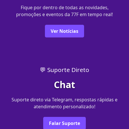
Fique por dentro de todas as novidades,
promoções e eventos da 77F em tempo real!
Ver Notícias
💬 Suporte Direto
Chat
Suporte direto via Telegram, respostas rápidas e
atendimento personalizado!
Falar Suporte