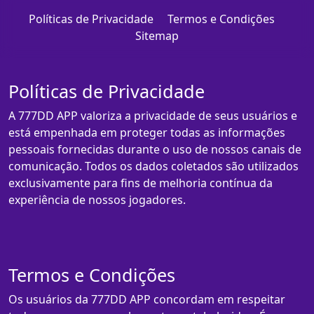
Políticas de Privacidade
Termos e Condições
Sitemap
Políticas de Privacidade
A 777DD APP valoriza a privacidade de seus usuários e
está empenhada em proteger todas as informações
pessoais fornecidas durante o uso de nossos canais de
comunicação. Todos os dados coletados são utilizados
exclusivamente para fins de melhoria contínua da
experiência de nossos jogadores.
Termos e Condições
Os usuários da 777DD APP concordam em respeitar