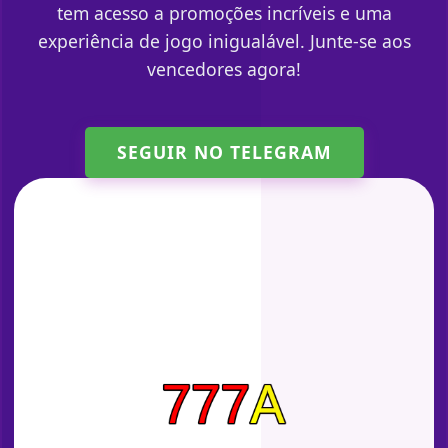
tem acesso a promoções incríveis e uma
experiência de jogo inigualável. Junte-se aos
vencedores agora!
SEGUIR NO TELEGRAM