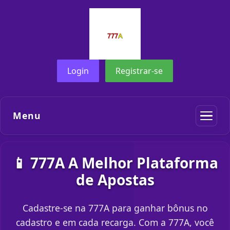
Login
Registrar-se
Menu
📱 777A A Melhor Plataforma
de Apostas
Cadastre-se na 777A para ganhar bônus no
cadastro e em cada recarga. Com a 777A, você