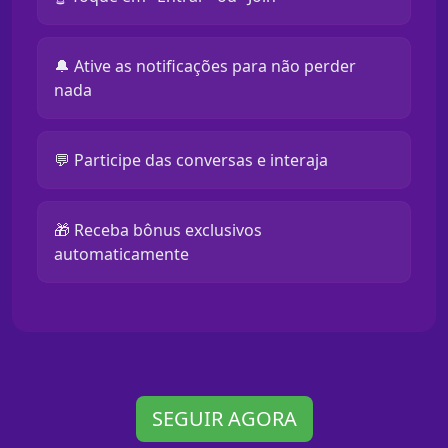
🔔 Ative as notificações para não perder
nada
💬 Participe das conversas e interaja
🎁 Receba bônus exclusivos
automaticamente
SEGUIR AGORA