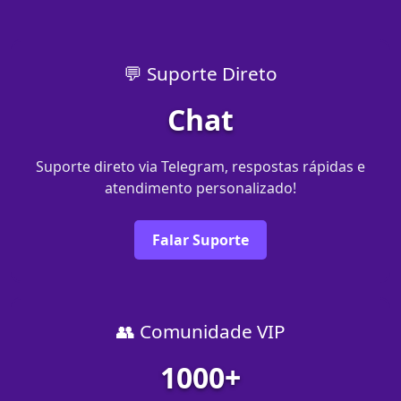
💬 Suporte Direto
Chat
Suporte direto via Telegram, respostas rápidas e
atendimento personalizado!
Falar Suporte
👥 Comunidade VIP
1000+