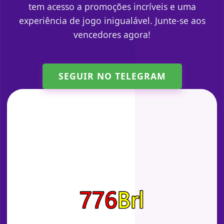
tem acesso a promoções incríveis e uma
experiência de jogo inigualável. Junte-se aos
vencedores agora!
SEGUIR NO TELEGRAM