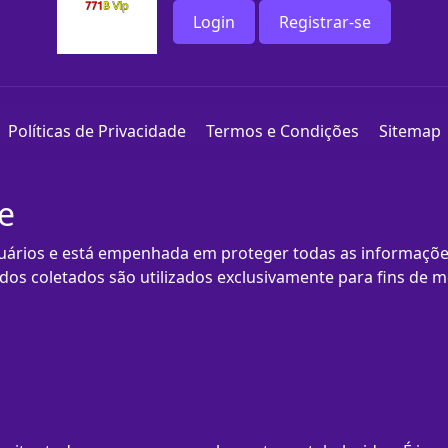
Login
Registrar-se
Políticas de Privacidade
Termos e Condições
Sitemap
de
usuários e está empenhada em proteger todas as informaçõe
os coletados são utilizados exclusivamente para fins de m