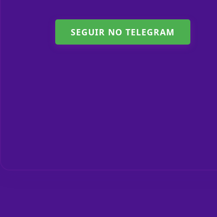
SEGUIR NO TELEGRAM