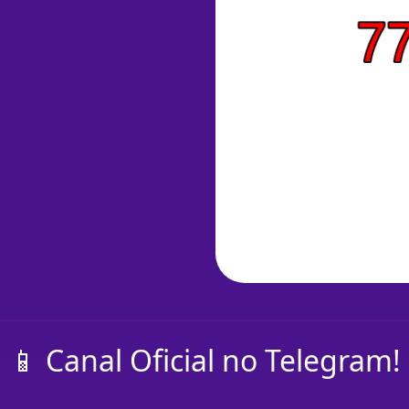
📱 Canal Oficial no Telegram!