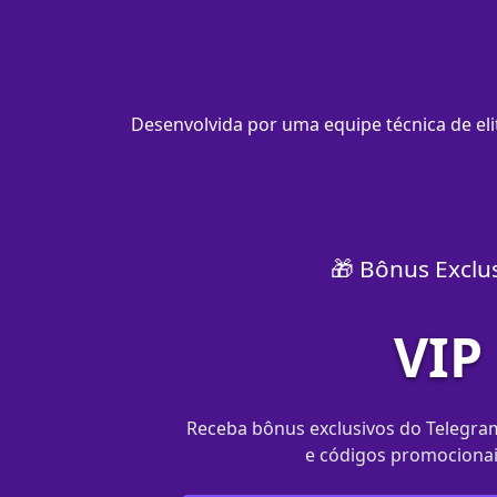
Desenvolvida por uma equipe técnica de eli
🎁 Bônus Exclu
VIP
Receba bônus exclusivos do Telegra
e códigos promocionai