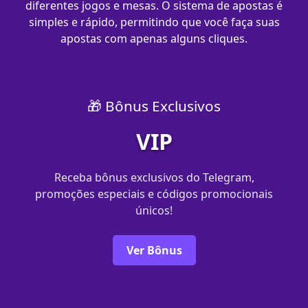
diferentes jogos e mesas. O sistema de apostas é
simples e rápido, permitindo que você faça suas
apostas com apenas alguns cliques.
🎁 Bônus Exclusivos
VIP
Receba bônus exclusivos do Telegram,
promoções especiais e códigos promocionais
únicos!
Ver Bônus