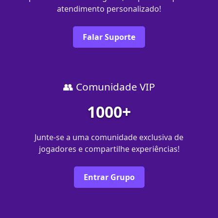
atendimento personalizado!
Falar Suporte
👥 Comunidade VIP
1000+
Junte-se a uma comunidade exclusiva de
jogadores e compartilhe experiências!
Entrar Grupo