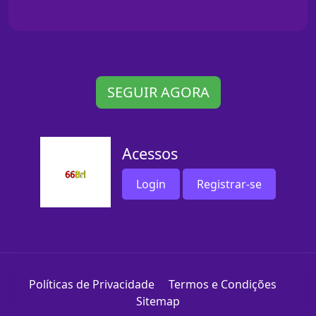
SEGUIR AGORA
Acessos
Login
Registrar-se
Políticas de Privacidade
Termos e Condições
Sitemap