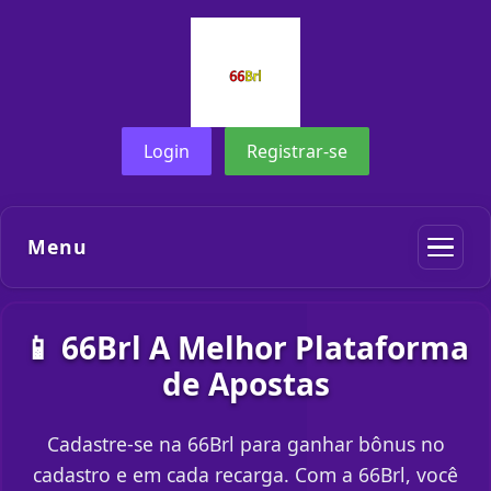
Login
Registrar-se
Menu
📱 66Brl A Melhor Plataforma
de Apostas
Cadastre-se na 66Brl para ganhar bônus no
cadastro e em cada recarga. Com a 66Brl, você