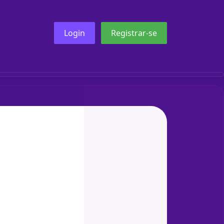
Login
Registrar-se