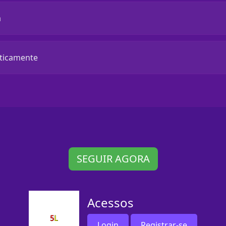
a
aticamente
SEGUIR AGORA
Acessos
Login
Registrar-se