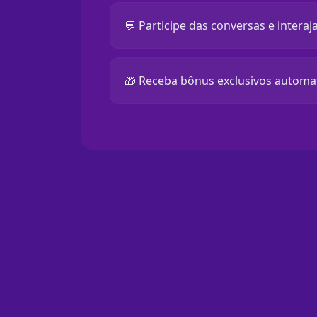
💬 Participe das conversas e interaj
🎁 Receba bônus exclusivos autom