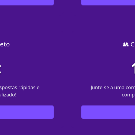
reto
👥 
t
espostas rápidas e
Junte-se a uma com
lizado!
compa
e