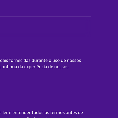
oais fornecidas durante o uso de nossos
 contínua da experiência de nossos
 ler e entender todos os termos antes de