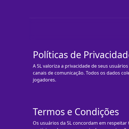
Políticas de Privacida
A 5L valoriza a privacidade de seus usuári
canais de comunicação. Todos os dados cole
jogadores.
Termos e Condições
Os usuários da 5L concordam em respeitar t