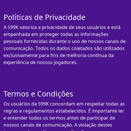
Políticas de Privacidade
A 599K valoriza a privacidade de seus usuários e está
empenhada em proteger todas as informações
pessoais fornecidas durante o uso de nossos canais de
comunicação. Todos os dados coletados são utilizados
exclusivamente para fins de melhoria contínua da
experiência de nossos jogadores.
Termos e Condições
Os usuários da 599K concordam em respeitar todas as
regras e regulamentos estabelecidos. É importante ler
e entender todos os termos antes de participar de
nossos canais de comunicação. A violação destes