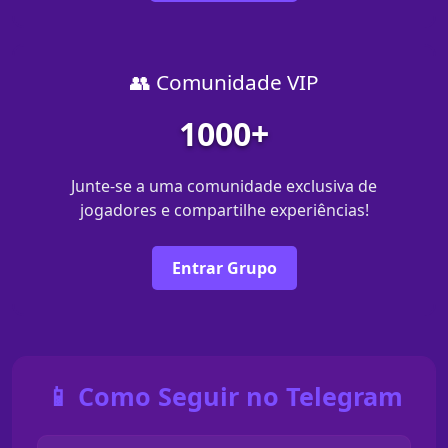
👥 Comunidade VIP
1000+
Junte-se a uma comunidade exclusiva de
jogadores e compartilhe experiências!
Entrar Grupo
📱 Como Seguir no Telegram