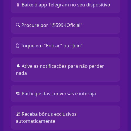
📱 Baixe o app Telegram no seu dispositivo
🔍 Procure por "@599KOficial"
👆 Toque em "Entrar" ou "Join"
🔔 Ative as notificações para não perder
nada
💬 Participe das conversas e interaja
🎁 Receba bônus exclusivos
automaticamente