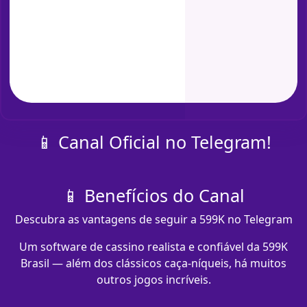
📱 Canal Oficial no Telegram!
📱 Benefícios do Canal
Descubra as vantagens de seguir a 599K no Telegram
Um software de cassino realista e confiável da 599K
Brasil — além dos clássicos caça-níqueis, há muitos
outros jogos incríveis.