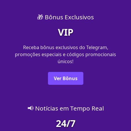
🎁 Bônus Exclusivos
VIP
Receba bônus exclusivos do Telegram,
promoções especiais e códigos promocionais
únicos!
Ver Bônus
📢 Notícias em Tempo Real
24/7