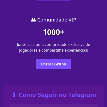
👥 Comunidade VIP
1000+
Junte-se a uma comunidade exclusiva de
jogadores e compartilhe experiências!
Entrar Grupo
📱 Como Seguir no Telegram