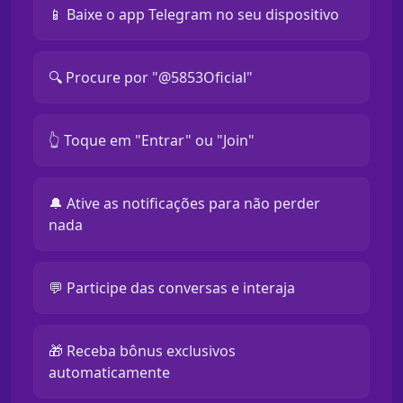
📱 Baixe o app Telegram no seu dispositivo
🔍 Procure por "@5853Oficial"
👆 Toque em "Entrar" ou "Join"
🔔 Ative as notificações para não perder
nada
💬 Participe das conversas e interaja
🎁 Receba bônus exclusivos
automaticamente