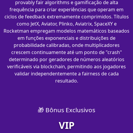
provably fair algorithms e gamificação de alta
frequência para criar experiências que operam em
ciclos de feedback extremamente comprimidos. Títulos
como JetX, Aviator, Plinko, Aviatrix, SpaceXY e
Rocketman empregam modelos matemáticos baseados
em funções exponenciais e distribuições de
probabilidade calibradas, onde multiplicadores
crescem continuamente até um ponto de "crash"
determinado por geradores de números aleatórios
verificáveis via blockchain, permitindo aos jogadores
validar independentemente a fairness de cada
resultado.
🎁 Bônus Exclusivos
VIP