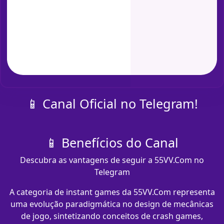
📱 Canal Oficial no Telegram!
📱 Benefícios do Canal
Descubra as vantagens de seguir a 55VV.Com no
Telegram
A categoria de instant games da 55VV.Com representa
uma evolução paradigmática no design de mecânicas
de jogo, sintetizando conceitos de crash games,