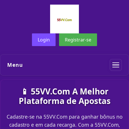
Login
Registrar-se
Menu
📱 55VV.Com A Melhor
Plataforma de Apostas
Cadastre-se na 55VV.Com para ganhar bônus no
cadastro e em cada recarga. Com a 55VV.Com,