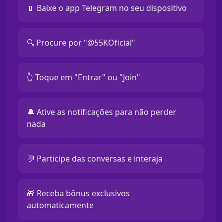
📱 Baixe o app Telegram no seu dispositivo
🔍 Procure por "@55KOficial"
👆 Toque em "Entrar" ou "Join"
🔔 Ative as notificações para não perder
nada
💬 Participe das conversas e interaja
🎁 Receba bônus exclusivos
automaticamente