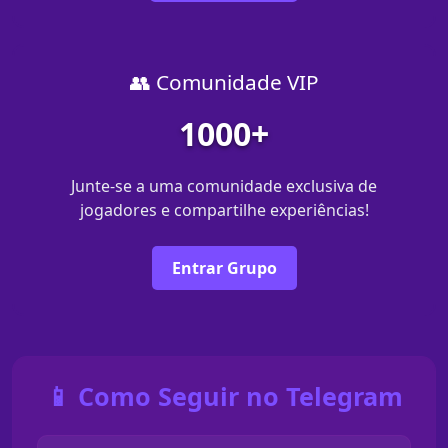
👥 Comunidade VIP
1000+
Junte-se a uma comunidade exclusiva de
jogadores e compartilhe experiências!
Entrar Grupo
📱 Como Seguir no Telegram