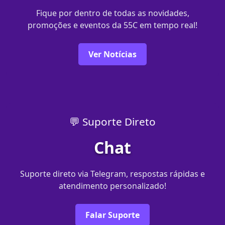
Fique por dentro de todas as novidades,
promoções e eventos da 55C em tempo real!
Ver Notícias
💬 Suporte Direto
Chat
Suporte direto via Telegram, respostas rápidas e
atendimento personalizado!
Falar Suporte