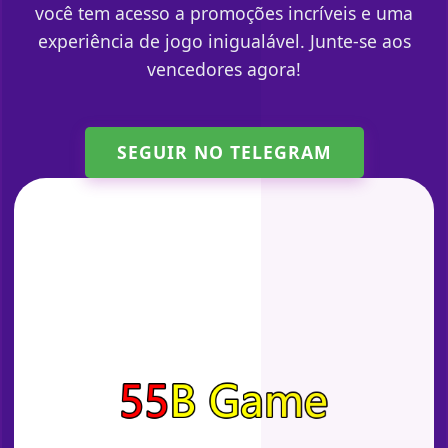
você tem acesso a promoções incríveis e uma
experiência de jogo inigualável. Junte-se aos
vencedores agora!
SEGUIR NO TELEGRAM