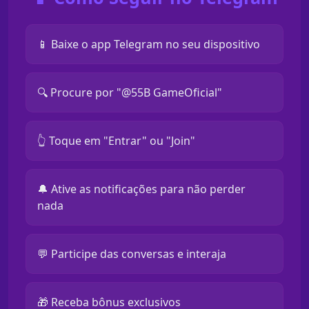
📱 Baixe o app Telegram no seu dispositivo
🔍 Procure por "@55B GameOficial"
👆 Toque em "Entrar" ou "Join"
🔔 Ative as notificações para não perder
nada
💬 Participe das conversas e interaja
🎁 Receba bônus exclusivos