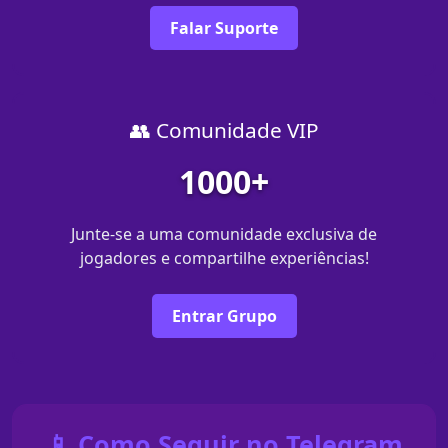
Falar Suporte
👥 Comunidade VIP
1000+
Junte-se a uma comunidade exclusiva de
jogadores e compartilhe experiências!
Entrar Grupo
📱 Como Seguir no Telegram