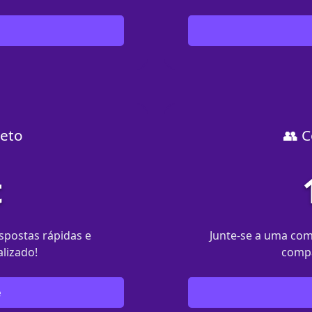
reto
👥 
t
espostas rápidas e
Junte-se a uma com
lizado!
compa
e