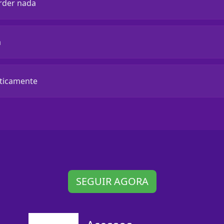
erder nada
a
aticamente
SEGUIR AGORA