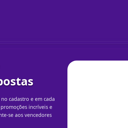
postas
 no cadastro e em cada
 promoções incríveis e
unte-se aos vencedores