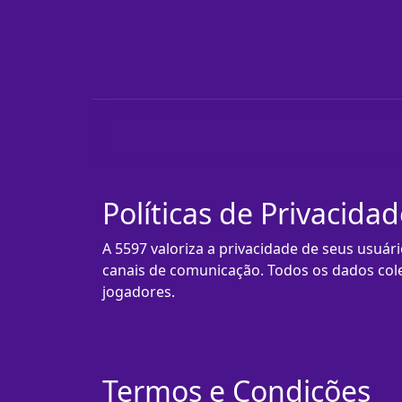
Políticas de Privacida
A 5597 valoriza a privacidade de seus usuá
canais de comunicação. Todos os dados cole
jogadores.
Termos e Condições