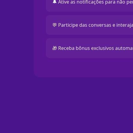
🔔 Ative as notificações para não p
💬 Participe das conversas e interaj
🎁 Receba bônus exclusivos autom