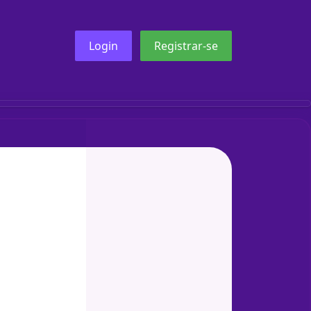
Login
Registrar-se