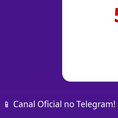
📱 Canal Oficial no Telegram!