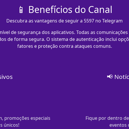
📱 Benefícios do Canal
Descubra as vantagens de seguir a 5597 no Telegram
vel de segurança dos aplicativos. Todas as comunicações 
os de forma segura. O sistema de autenticação inclui opçõ
fatores e proteção contra ataques comuns.
sivos
📢 Notí
m, promoções especiais
Fique por dentro d
s únicos!
eventos 