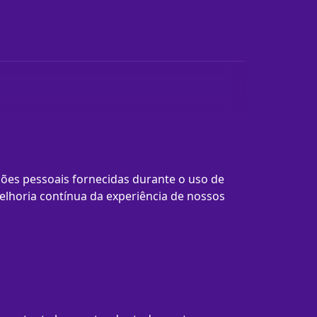
ções pessoais fornecidas durante o uso de
elhoria contínua da experiência de nossos