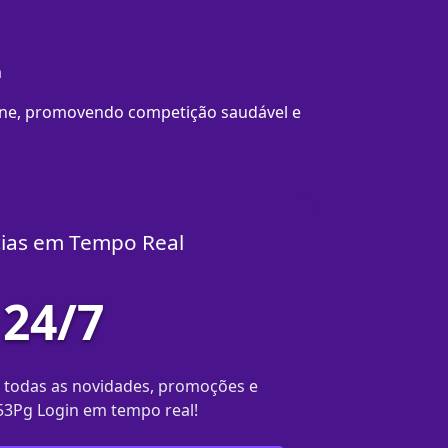
m
nline, promovendo competição saudável e
cias em Tempo Real
24/7
e todas as novidades, promoções e
53Pg Login em tempo real!