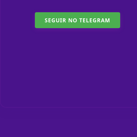
SEGUIR NO TELEGRAM