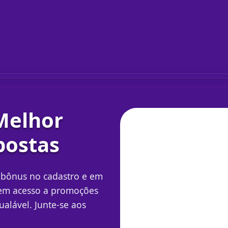
Melhor
postas
 bônus no cadastro e em
tem acesso a promoções
ualável. Junte-se aos