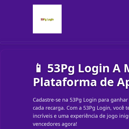
📱 53Pg Login A 
Plataforma de A
Cadastre-se na 53Pg Login para ganhar
cada recarga. Com a 53Pg Login, você 
incríveis e uma experiência de jogo inig
vencedores agora!