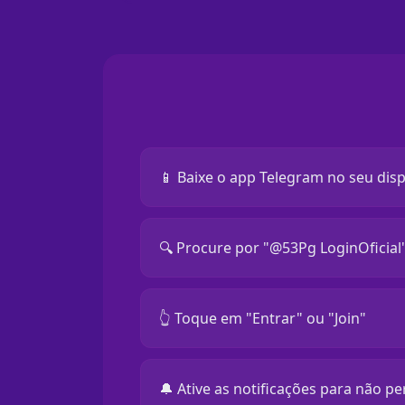
📱 Baixe o app Telegram no seu disp
🔍 Procure por "@53Pg LoginOficial
👆 Toque em "Entrar" ou "Join"
🔔 Ative as notificações para não p