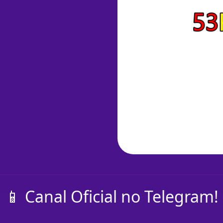
📱 Canal Oficial no Telegram!