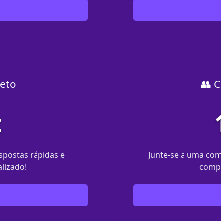
reto
👥 
t
espostas rápidas e
Junte-se a uma com
lizado!
compa
e