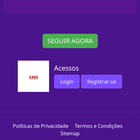
SEGUIR AGORA
Acessos
Login
Registrar-se
Políticas de Privacidade
Termos e Condições
Sitemap