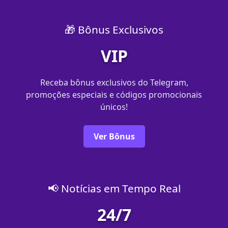
🎁 Bônus Exclusivos
VIP
Receba bônus exclusivos do Telegram,
promoções especiais e códigos promocionais
únicos!
Ver Bônus
📢 Notícias em Tempo Real
24/7