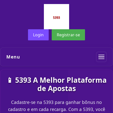
Login
Registrar-se
Menu
📱 5393 A Melhor Plataforma
de Apostas
Cadastre-se na 5393 para ganhar bônus no
cadastro e em cada recarga. Com a 5393, você