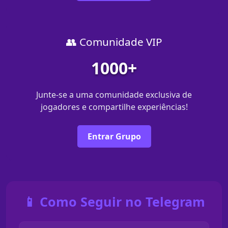
👥 Comunidade VIP
1000+
Junte-se a uma comunidade exclusiva de
jogadores e compartilhe experiências!
Entrar Grupo
📱 Como Seguir no Telegram