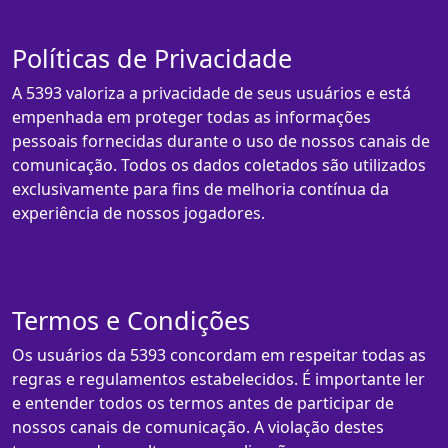
Políticas de Privacidade
A 5393 valoriza a privacidade de seus usuários e está
empenhada em proteger todas as informações
pessoais fornecidas durante o uso de nossos canais de
comunicação. Todos os dados coletados são utilizados
exclusivamente para fins de melhoria contínua da
experiência de nossos jogadores.
Termos e Condições
Os usuários da 5393 concordam em respeitar todas as
regras e regulamentos estabelecidos. É importante ler
e entender todos os termos antes de participar de
nossos canais de comunicação. A violação destes