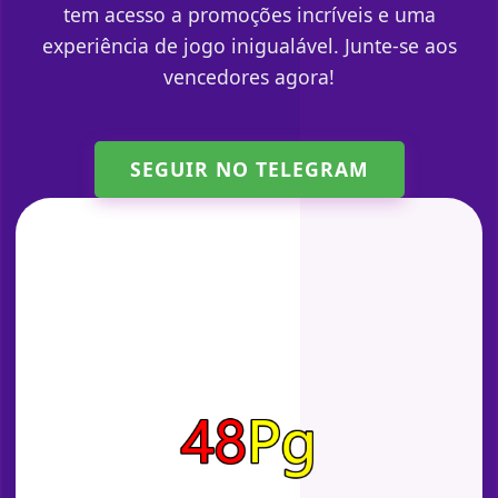
tem acesso a promoções incríveis e uma
experiência de jogo inigualável. Junte-se aos
vencedores agora!
SEGUIR NO TELEGRAM