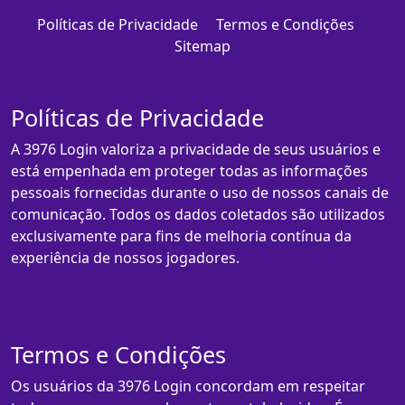
Políticas de Privacidade
Termos e Condições
Sitemap
Políticas de Privacidade
A 3976 Login valoriza a privacidade de seus usuários e
está empenhada em proteger todas as informações
pessoais fornecidas durante o uso de nossos canais de
comunicação. Todos os dados coletados são utilizados
exclusivamente para fins de melhoria contínua da
experiência de nossos jogadores.
Termos e Condições
Os usuários da 3976 Login concordam em respeitar