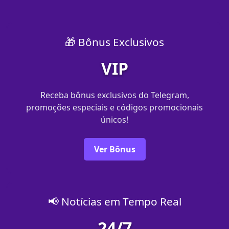
🎁 Bônus Exclusivos
VIP
Receba bônus exclusivos do Telegram,
promoções especiais e códigos promocionais
únicos!
Ver Bônus
📢 Notícias em Tempo Real
24/7