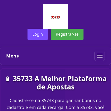
Login
Registrar-se
Menu
📱 35733 A Melhor Plataforma
de Apostas
Cadastre-se na 35733 para ganhar bônus no
cadastro e em cada recarga. Com a 35733, você