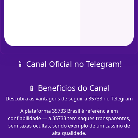
📱 Canal Oficial no Telegram!
📱 Benefícios do Canal
Descubra as vantagens de seguir a 35733 no Telegram
A plataforma 35733 Brasil é referência em
confiabilidade — a 35733 tem saques transparentes,
sem taxas ocultas, sendo exemplo de um cassino de
alta qualidade.