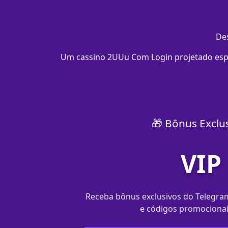
De
Um cassino 2UUu Com Login projetado espec
🎁 Bônus Exclu
VIP
Receba bônus exclusivos do Telegra
e códigos promocionai