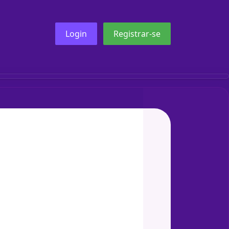
Login
Registrar-se