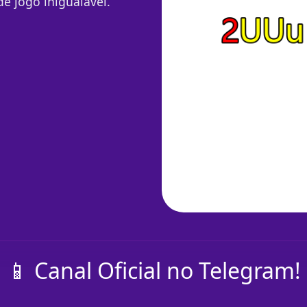
e jogo inigualável.
📱 Canal Oficial no Telegram!