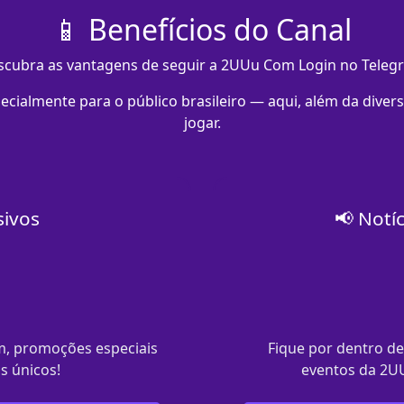
📱 Benefícios do Canal
scubra as vantagens de seguir a 2UUu Com Login no Teleg
ialmente para o público brasileiro — aqui, além da divers
jogar.
sivos
📢 Notí
m, promoções especiais
Fique por dentro d
s únicos!
eventos da 2U