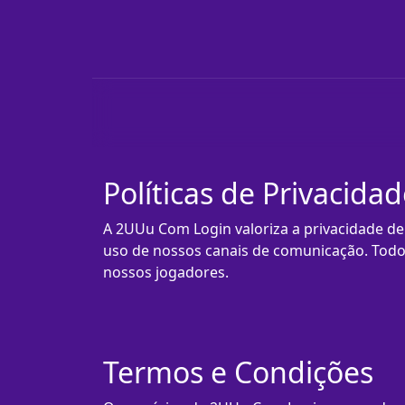
Políticas de Privacida
A 2UUu Com Login valoriza a privacidade d
uso de nossos canais de comunicação. Todos
nossos jogadores.
Termos e Condições