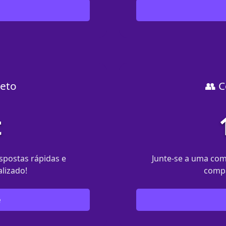
reto
👥 
t
espostas rápidas e
Junte-se a uma com
lizado!
compa
e