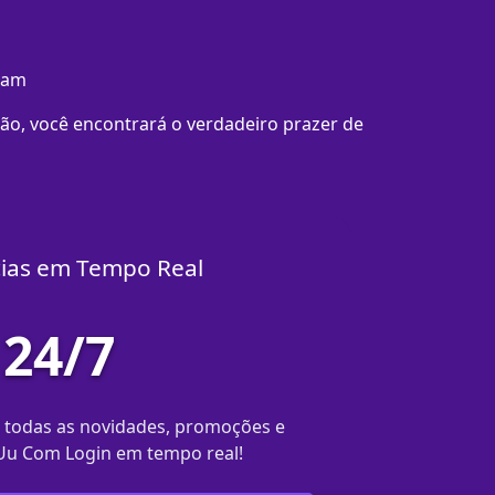
ram
ão, você encontrará o verdadeiro prazer de
cias em Tempo Real
24/7
e todas as novidades, promoções e
Uu Com Login em tempo real!