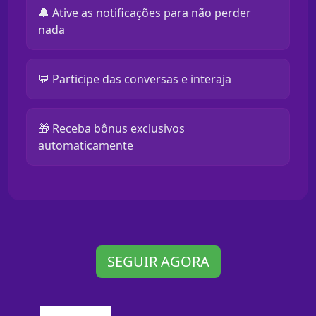
🔔 Ative as notificações para não perder
nada
💬 Participe das conversas e interaja
🎁 Receba bônus exclusivos
automaticamente
SEGUIR AGORA