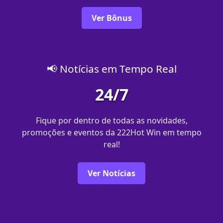
Ver Bônus
📢 Notícias em Tempo Real
24/7
Fique por dentro de todas as novidades,
promoções e eventos da 222Hot Win em tempo
real!
Ver Notícias