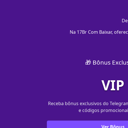
De
Na 17Br Com Baixar, oferec
🎁 Bônus Exclu
VIP
Receba bônus exclusivos do Telegra
e códigos promocionai
Ver Bônus