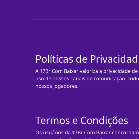
Políticas de Privacida
A 17Br Com Baixar valoriza a privacidade d
uso de nossos canais de comunicação. Todos
nossos jogadores.
Termos e Condições
Os usuários da 17Br Com Baixar concordam e