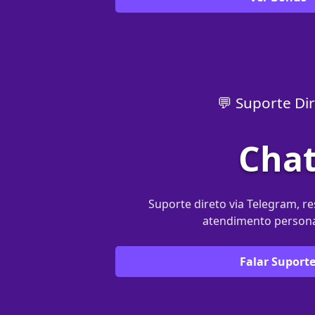
💬 Suporte Di
Cha
Suporte direto via Telegram, r
atendimento persona
Falar Suport