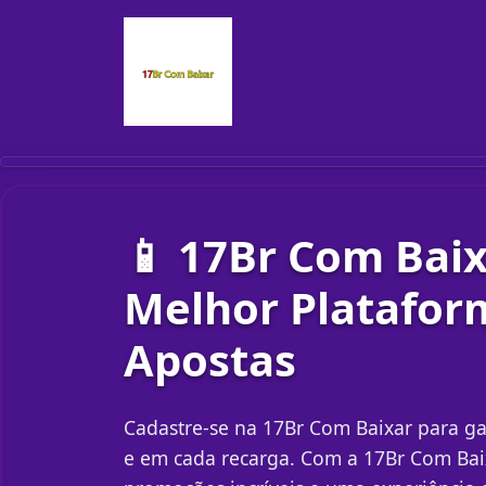
📱 17Br Com Baix
Melhor Platafor
Apostas
Cadastre-se na 17Br Com Baixar para g
e em cada recarga. Com a 17Br Com Baix