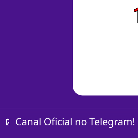
📱 Canal Oficial no Telegram!