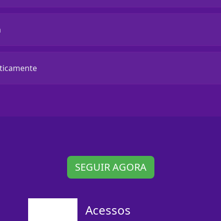
a
aticamente
SEGUIR AGORA
Acessos