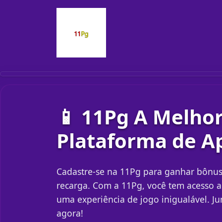
📱 11Pg A Melho
Plataforma de A
Cadastre-se na 11Pg para ganhar bônus
recarga. Com a 11Pg, você tem acesso a
uma experiência de jogo inigualável. J
agora!