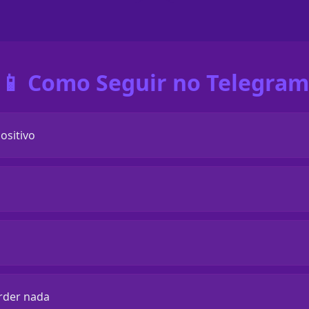
📱 Como Seguir no Telegram
ositivo
erder nada