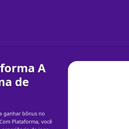
aforma A
ma de
ra ganhar bônus no
.Com Plataforma, você