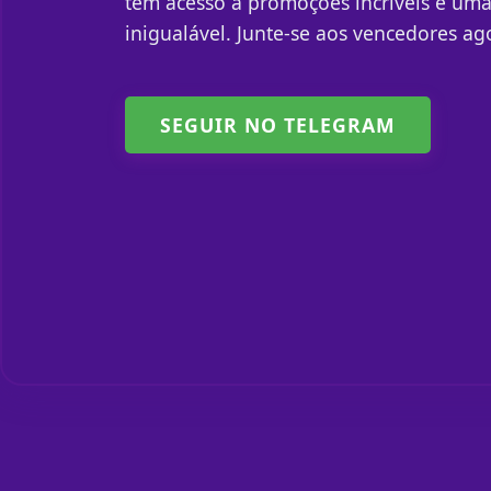
tem acesso a promoções incríveis e uma
inigualável. Junte-se aos vencedores ag
SEGUIR NO TELEGRAM