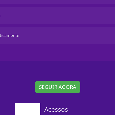
a
aticamente
SEGUIR AGORA
Acessos