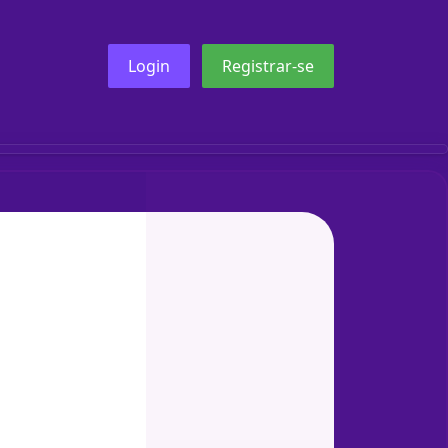
Login
Registrar-se