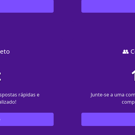
reto
👥 
t
espostas rápidas e
Junte-se a uma com
lizado!
compa
e