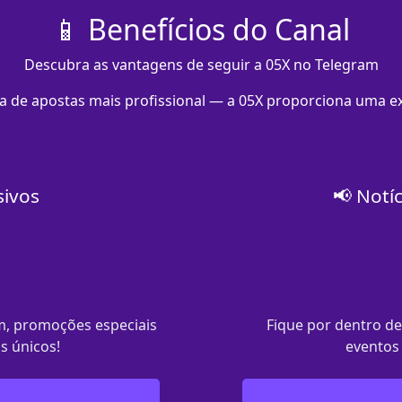
📱 Benefícios do Canal
Descubra as vantagens de seguir a 05X no Telegram
a de apostas mais profissional — a 05X proporciona uma exp
sivos
📢 Notí
m, promoções especiais
Fique por dentro d
s únicos!
eventos