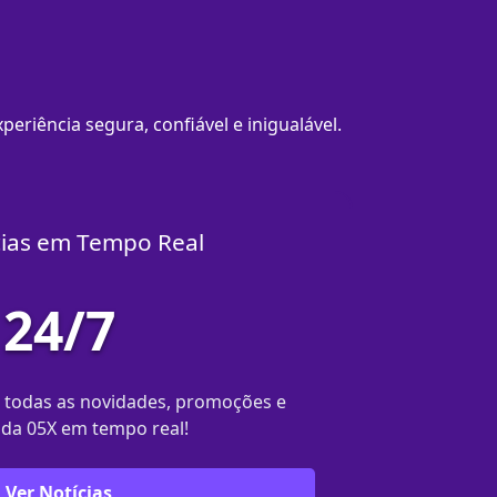
eriência segura, confiável e inigualável.
cias em Tempo Real
24/7
e todas as novidades, promoções e
 da 05X em tempo real!
Ver Notícias