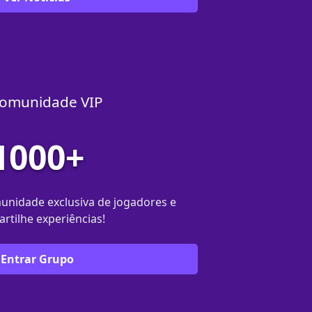
Comunidade VIP
1000+
unidade exclusiva de jogadores e
rtilhe experiências!
Entrar Grupo