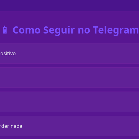
📱 Como Seguir no Telegram
ositivo
erder nada