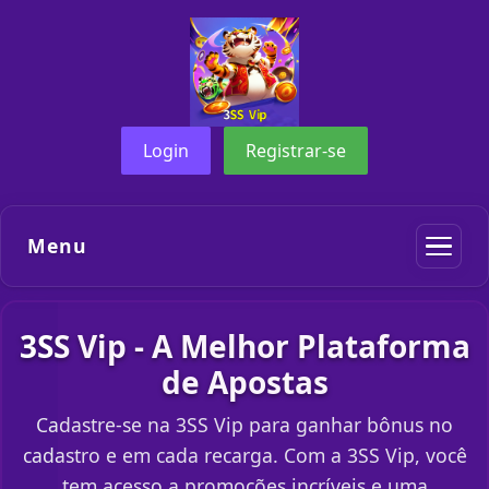
Login
Registrar-se
Menu
3SS Vip - A Melhor Plataforma
de Apostas
Cadastre-se na 3SS Vip para ganhar bônus no
cadastro e em cada recarga. Com a 3SS Vip, você
tem acesso a promoções incríveis e uma