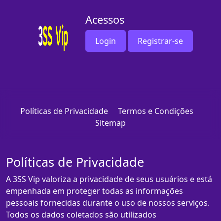
Acessos
Login
Registrar-se
Políticas de Privacidade
Termos e Condições
Sitemap
Políticas de Privacidade
A 3SS Vip valoriza a privacidade de seus usuários e está
empenhada em proteger todas as informações
pessoais fornecidas durante o uso de nossos serviços.
Todos os dados coletados são utilizados